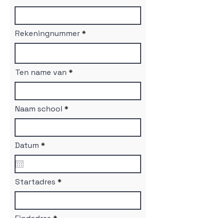
Rekeningnummer
Ten name van
Naam school
r
Datum
*
e
q
u
i
Startadres
r
e
d